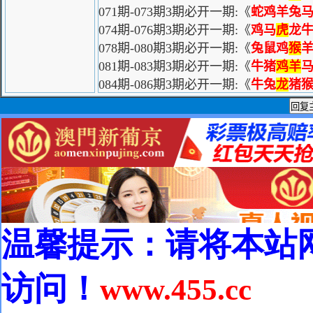
071期-073期3期必开一期:《
蛇鸡羊兔
074期-076期3期必开一期:《
鸡马
虎
龙
078期-080期3期必开一期:《
兔鼠鸡
猴
081期-083期3期必开一期:《
牛猪
鸡羊
084期-086期3期必开一期:《
牛兔
龙
猪